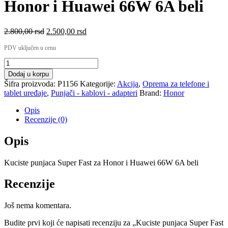
Honor i Huawei 66W 6A beli
2.800,00
rsd
2.500,00
rsd
PDV uključen u cenu
Dodaj u korpu
Šifra proizvoda:
P1156
Kategorije:
Akcija
,
Oprema za telefone i
tablet uređaje
,
Punjači - kablovi - adapteri
Brand:
Honor
Opis
Recenzije (0)
Opis
Kuciste punjaca Super Fast za Honor i Huawei 66W 6A beli
Recenzije
Još nema komentara.
Budite prvi koji će napisati recenziju za „Kuciste punjaca Super Fast