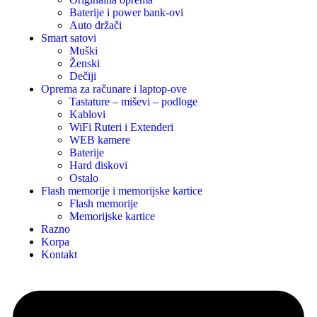
Baterije i power bank-ovi
Auto držači
Smart satovi
Muški
Ženski
Dečiji
Oprema za računare i laptop-ove
Tastature – miševi – podloge
Kablovi
WiFi Ruteri i Extenderi
WEB kamere
Baterije
Hard diskovi
Ostalo
Flash memorije i memorijske kartice
Flash memorije
Memorijske kartice
Razno
Korpa
Kontakt