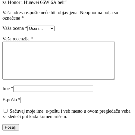
za Honor i Huawei 66W 6A beli“
Vaša adresa e-pošte neće biti objavljena.
Neophodna polja su
označena
*
Vaša ocena
*
Vaša recenzija
*
Ime
*
E-pošta
*
Sačuvaj moje ime, e-poštu i veb mesto u ovom pregledaču veba
za sledeći put kada komentarišem.