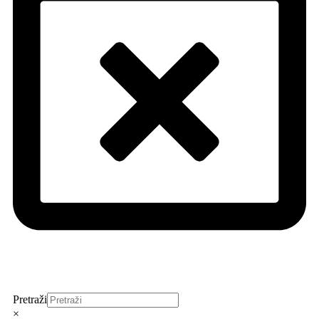
Pretraži
×