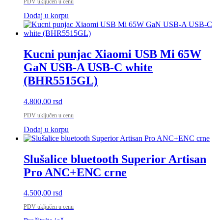
PDV uključen u cenu
Dodaj u korpu
Kucni punjac Xiaomi USB Mi 65W
GaN USB-A USB-C white
(BHR5515GL)
4.800,00
rsd
PDV uključen u cenu
Dodaj u korpu
Slušalice bluetooth Superior Artisan
Pro ANC+ENC crne
4.500,00
rsd
PDV uključen u cenu