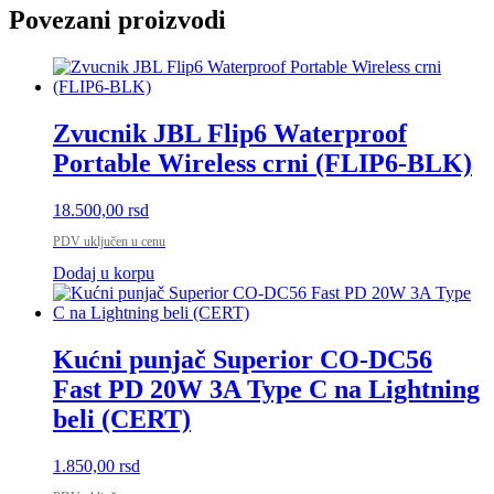
Povezani proizvodi
Zvucnik JBL Flip6 Waterproof
Portable Wireless crni (FLIP6-BLK)
18.500,00
rsd
PDV uključen u cenu
Dodaj u korpu
Kućni punjač Superior CO-DC56
Fast PD 20W 3A Type C na Lightning
beli (CERT)
1.850,00
rsd