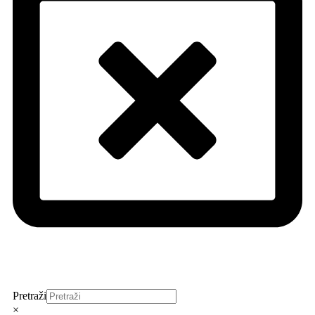
Pretraži
×