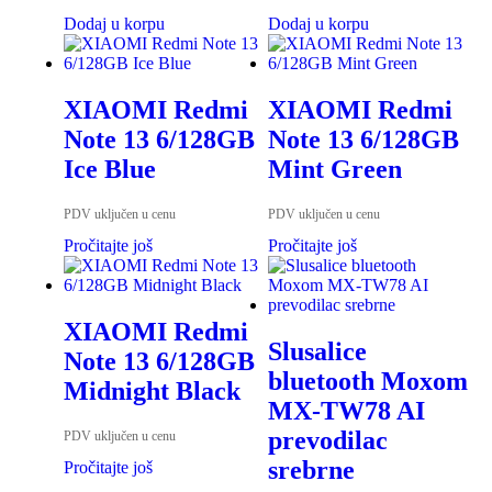
Dodaj u korpu
Dodaj u korpu
XIAOMI Redmi
XIAOMI Redmi
Note 13 6/128GB
Note 13 6/128GB
Ice Blue
Mint Green
PDV uključen u cenu
PDV uključen u cenu
Pročitajte još
Pročitajte još
XIAOMI Redmi
Slusalice
Note 13 6/128GB
bluetooth Moxom
Midnight Black
MX-TW78 AI
prevodilac
PDV uključen u cenu
srebrne
Pročitajte još