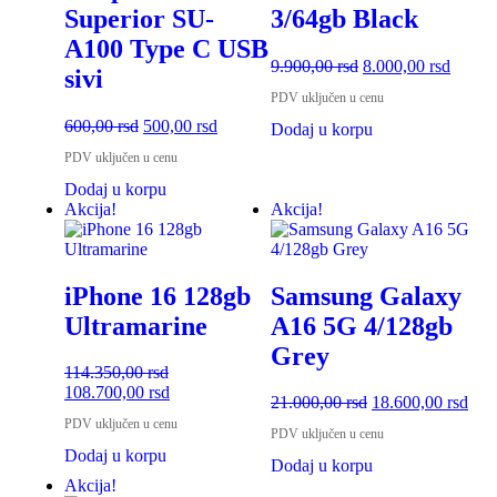
Superior SU-
3/64gb Black
A100 Type C USB
9.900,00
rsd
8.000,00
rsd
sivi
PDV uključen u cenu
600,00
rsd
500,00
rsd
Dodaj u korpu
PDV uključen u cenu
Dodaj u korpu
Akcija!
Akcija!
iPhone 16 128gb
Samsung Galaxy
Ultramarine
A16 5G 4/128gb
Grey
114.350,00
rsd
108.700,00
rsd
21.000,00
rsd
18.600,00
rsd
PDV uključen u cenu
PDV uključen u cenu
Dodaj u korpu
Dodaj u korpu
Akcija!