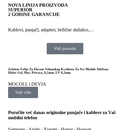
NOVA LINIJA PROIZVODA
SUPERIOR
2 GODINE GARANCIJE
Kablovi, punjači, adapteri, bežične slušalice,…
Vidi ponudu
Zaštitne Folije Za Ekrane Vrhunskog Kvaliteta Za Sve Modele Telefona
Hidro Gel, Mat, Privacy, 0,2mm, UV 0,2mm
MOCOLL i DEVIA
Vidi više
Poručite već danas originalne punjače i kablove za Vaš
mobilni telefon
Samsung - Apple - Xiaomi - Honor - Huawei