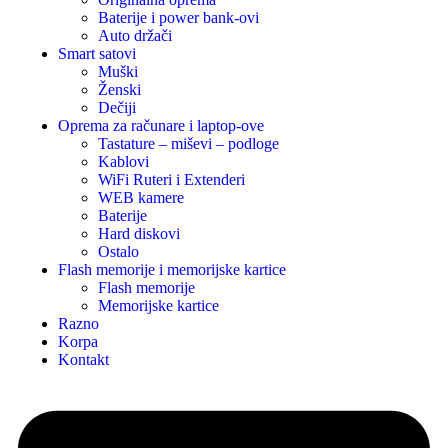
Baterije i power bank-ovi
Auto držači
Smart satovi
Muški
Ženski
Dečiji
Oprema za računare i laptop-ove
Tastature – miševi – podloge
Kablovi
WiFi Ruteri i Extenderi
WEB kamere
Baterije
Hard diskovi
Ostalo
Flash memorije i memorijske kartice
Flash memorije
Memorijske kartice
Razno
Korpa
Kontakt