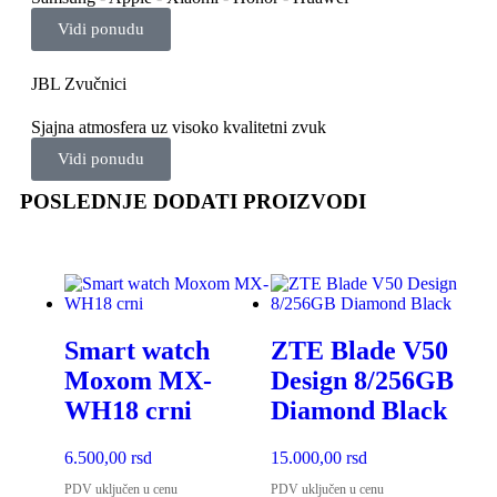
Vidi ponudu
JBL Zvučnici
Sjajna atmosfera uz visoko kvalitetni zvuk
Vidi ponudu
POSLEDNJE DODATI PROIZVODI
Smart watch
ZTE Blade V50
Moxom MX-
Design 8/256GB
WH18 crni
Diamond Black
6.500,00
rsd
15.000,00
rsd
PDV uključen u cenu
PDV uključen u cenu