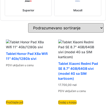
Superior
Mocoll
Tablet Honor Pad X8a Wifi
11″ 4Gb/128Gb sivi
Tablet Xiaomi Redmi Pad
PDV uključen u cenu
SE 8.7″ 4GB/64GB sivi
(model 4G sa SIM
karticom)
17.700,00
rsd
PDV uključen u cenu
Pročitajte još
Dodaj u korpu