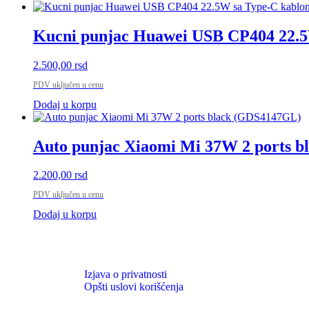
Kucni punjac Huawei USB CP404 22.5
2.500,00
rsd
PDV uključen u cenu
Dodaj u korpu
Auto punjac Xiaomi Mi 37W 2 ports 
2.200,00
rsd
PDV uključen u cenu
Dodaj u korpu
Izjava o privatnosti
Opšti uslovi korišćenja