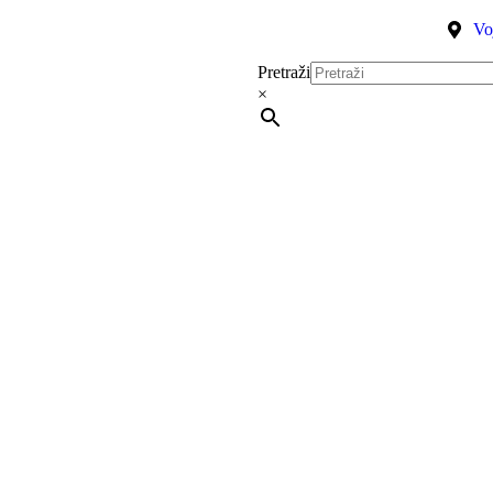
Vo
Pretraži
×