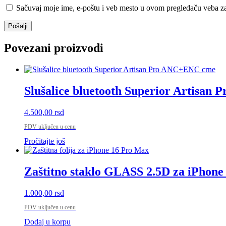
Sačuvaj moje ime, e-poštu i veb mesto u ovom pregledaču veba za
Povezani proizvodi
Slušalice bluetooth Superior Artisan
4.500,00
rsd
PDV uključen u cenu
Pročitajte još
Zaštitno staklo GLASS 2.5D za iPhone
1.000,00
rsd
PDV uključen u cenu
Dodaj u korpu