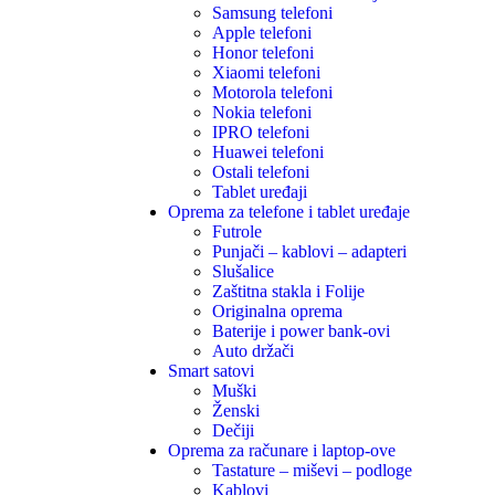
Samsung telefoni
Apple telefoni
Honor telefoni
Xiaomi telefoni
Motorola telefoni
Nokia telefoni
IPRO telefoni
Huawei telefoni
Ostali telefoni
Tablet uređaji
Oprema za telefone i tablet uređaje
Futrole
Punjači – kablovi – adapteri
Slušalice
Zaštitna stakla i Folije
Originalna oprema
Baterije i power bank-ovi
Auto držači
Smart satovi
Muški
Ženski
Dečiji
Oprema za računare i laptop-ove
Tastature – miševi – podloge
Kablovi