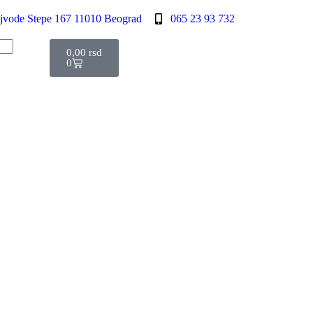
jvode Stepe 167 11010 Beograd
065 23 93 732
0,00
rsd
0