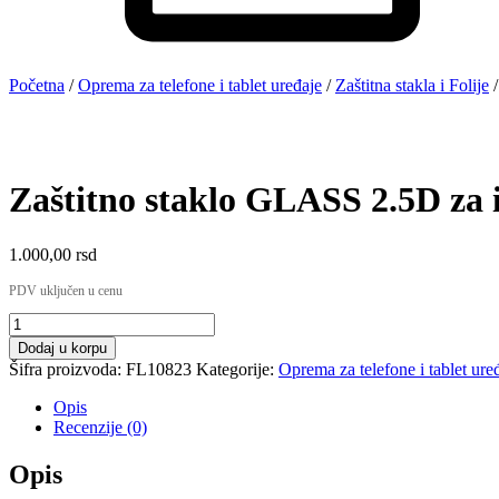
Početna
/
Oprema za telefone i tablet uređaje
/
Zaštitna stakla i Folije
/
Zaštitno staklo GLASS 2.5D za i
1.000,00
rsd
PDV uključen u cenu
Dodaj u korpu
Šifra proizvoda:
FL10823
Kategorije:
Oprema za telefone i tablet ure
Opis
Recenzije (0)
Opis