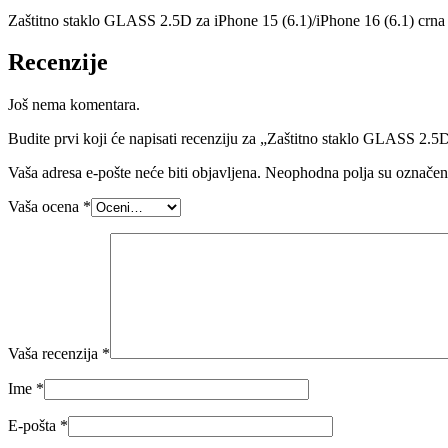
Zaštitno staklo GLASS 2.5D za iPhone 15 (6.1)/iPhone 16 (6.1) crna
Recenzije
Još nema komentara.
Budite prvi koji će napisati recenziju za „Zaštitno staklo GLASS 2.5
Vaša adresa e-pošte neće biti objavljena.
Neophodna polja su označe
Vaša ocena
*
Vaša recenzija
*
Ime
*
E-pošta
*