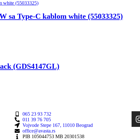
W sa Type-C kablom white (55033325)
black (GDS4147GL)
065 23 93 732
011 39 76 705
Vojvode Stepe 167, 11010 Beograd
office@avasta.rs
PIB 105044753 MB 20301538