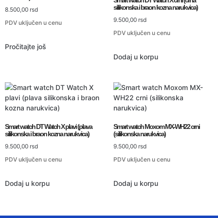
silikonska i braon kozna narukvica)
8.500,00
rsd
9.500,00
rsd
PDV uključen u cenu
PDV uključen u cenu
Pročitajte još
Dodaj u korpu
Smart watch DT Watch X plavi (plava
Smart watch Moxom MX-WH22 crni
silikonska i braon kozna narukvica)
(silikonska narukvica)
9.500,00
rsd
9.500,00
rsd
PDV uključen u cenu
PDV uključen u cenu
Dodaj u korpu
Dodaj u korpu