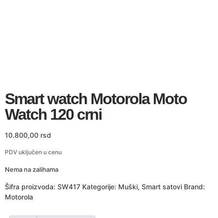
Smart watch Motorola Moto
Watch 120 crni
10.800,00
rsd
PDV uključen u cenu
Nema na zalihama
Šifra proizvoda:
SW417
Kategorije:
Muški
,
Smart satovi
Brand:
Motorola