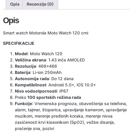
Opis
Recenzije (0)
Opis
Smart watch Motorola Moto Watch 120 crni
SPECIFIKACIJE
Model
: Moto Watch 120
Veličina
ekrana
: 1.43 inča AMOLED
Rezolucija
: 466×466
Baterija
: Li-ion 250mAh
Autonomija
rada
: Do 12 dana
Kompatibilnost
: Android 5.0+, iOS 10.0+
Nivo vodootpornosti
: IP67
Preko
100 sportskih
režima rada
Funkcije
: Vremenska prognoza, obaveštenja sa telefona,
alarm, tajmer, štoperica, upravljanje kamerom, upravljanje
muzikom, merenje pređenih koraka, merenje nivoa
zasićenosti krvi kiseonikom (SpO2), vežbe disanja,
praćenje sna, pozivi