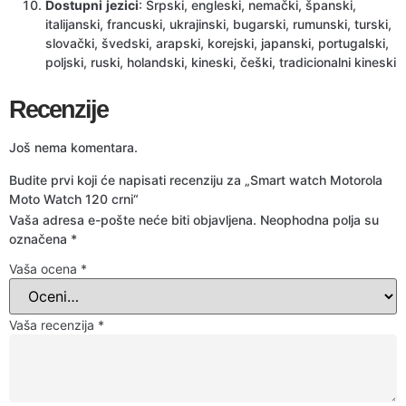
Dostupni
jezici
: Srpski, engleski, nemački, španski,
italijanski, francuski, ukrajinski, bugarski, rumunski, turski,
slovački, švedski, arapski, korejski, japanski, portugalski,
poljski, ruski, holandski, kineski, češki, tradicionalni kineski
Recenzije
Još nema komentara.
Budite prvi koji će napisati recenziju za „Smart watch Motorola
Moto Watch 120 crni“
Vaša adresa e-pošte neće biti objavljena.
Neophodna polja su
označena
*
Vaša ocena
*
Vaša recenzija
*