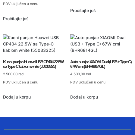
PDV uključen u cenu
Pročitajte još
Pročitajte još
Kucni punjac Huawei USB CP404 22.5W
Auto punjac XIAOMI Dual (USB + Type C)
sa Type-C kablom white (55033325)
67W crni (BHR6814GL)
2.500,00
rsd
4.500,00
rsd
PDV uključen u cenu
PDV uključen u cenu
Dodaj u korpu
Dodaj u korpu