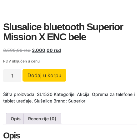
Slusalice bluetooth Superior
Mission X ENC bele
3.500,00
rsd
3.000,00
rsd
PDV uključen u cenu
Dodaj u korpu
Šifra proizvoda:
SL1530
Kategorije:
Akcija
,
Oprema za telefone i
tablet uređaje
,
Slušalice
Brand:
Superior
Opis
Recenzije (0)
Opis