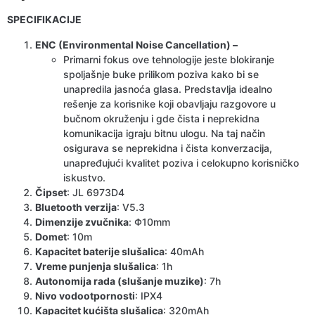
SPECIFIKACIJE
ENC (Environmental Noise Cancellation) –
Primarni fokus ove tehnologije jeste blokiranje
spoljašnje buke prilikom poziva kako bi se
unapredila jasnoća glasa. Predstavlja idealno
rešenje za korisnike koji obavljaju razgovore u
bučnom okruženju i gde čista i neprekidna
komunikacija igraju bitnu ulogu. Na taj način
osigurava se neprekidna i čista konverzacija,
unapređujući kvalitet poziva i celokupno korisničko
iskustvo.
Čipset
: JL 6973D4
Bluetooth verzija
: V5.3
Dimenzije zvučnika
: Φ10mm
Domet
: 10m
Kapacitet baterije slušalica
: 40mAh
Vreme punjenja slušalica
: 1h
Autonomija rada (slušanje muzike)
: 7h
Nivo vodootpornosti
: IPX4
Kapacitet kućišta slušalica
: 320mAh