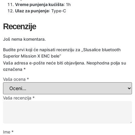
Vreme punjenja kućišta
: 1h
Ulaz za punjenje
: Type-C
Recenzije
Još nema komentara.
Budite prvi koji će napisati recenziju za „Slusalice bluetooth
Superior Mission X ENC bele“
Vaša adresa e-pošte neće biti objavljena.
Neophodna polja su
označena
*
Vaša ocena
*
Vaša recenzija
*
Ime
*