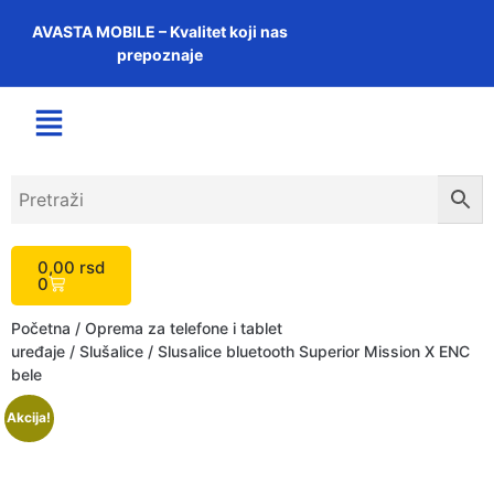
AVASTA MOBILE – Kvalitet koji nas
prepoznaje
0,00
rsd
0
Početna
/
Oprema za telefone i tablet
uređaje
/
Slušalice
/ Slusalice bluetooth Superior Mission X ENC
bele
Akcija!