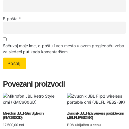
E-pošta
*
Sačuvaj moje ime, e-poštu i veb mesto u ovom pregledaču veba
za sledeći put kada komentarišem.
Povezani proizvodi
Mikrofon JBL Retro Style crni
Zvucnik JBL Flip2 wireless portable crni
(KMC600GD)
(JBLFLIPES2-BK)
17.500,00
rsd
PDV uključen u cenu