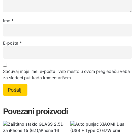
Ime
*
E-pošta
*
Sačuvaj moje ime, e-poštu i veb mesto u ovom pregledaču veba
za sledeći put kada komentarišem.
Povezani proizvodi