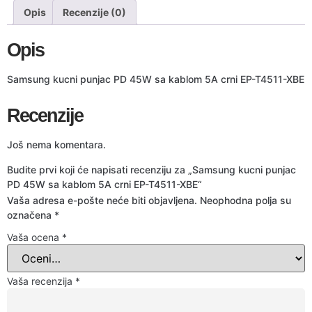
Opis
Recenzije (0)
Opis
Samsung kucni punjac PD 45W sa kablom 5A crni EP-T4511-XBE
Recenzije
Još nema komentara.
Budite prvi koji će napisati recenziju za „Samsung kucni punjac
PD 45W sa kablom 5A crni EP-T4511-XBE“
Vaša adresa e-pošte neće biti objavljena.
Neophodna polja su
označena
*
Vaša ocena
*
Vaša recenzija
*