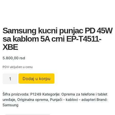
Samsung kucni punjac PD 45W
sa kablom 5A crni EP-T4511-
XBE
5.800,00
rsd
PDV uključen u cenu
Dodaj u korpu
Šifra proizvoda:
P1249
Kategorije:
Oprema za telefone i tablet
uređaje
,
Originalna oprema
,
Punjači - kablovi - adapteri
Brand:
Samsung