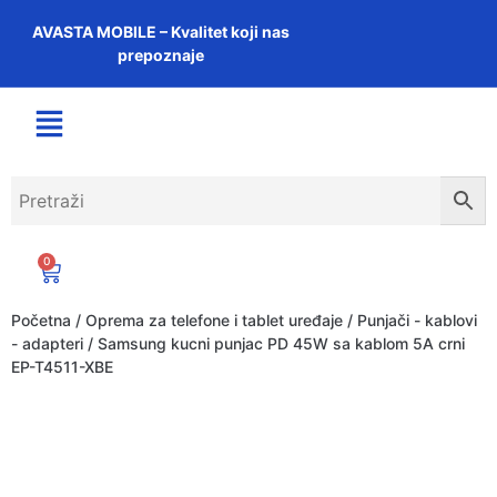
AVASTA MOBILE – Kvalitet koji nas
prepoznaje
0
Početna
/
Oprema za telefone i tablet uređaje
/
Punjači - kablovi
- adapteri
/ Samsung kucni punjac PD 45W sa kablom 5A crni
EP-T4511-XBE