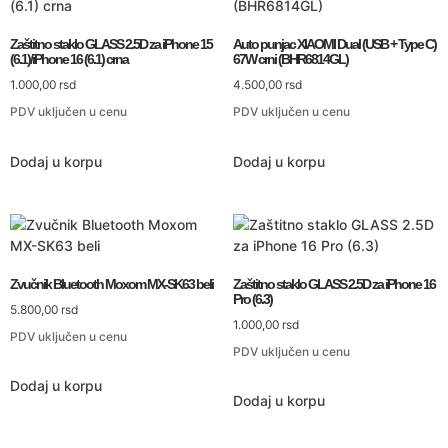
Zaštitno staklo GLASS 2.5D za iPhone 15
Auto punjac XIAOMI Dual (USB + Type C)
(6.1)/iPhone 16 (6.1) crna
67W crni (BHR6814GL)
1.000,00
rsd
4.500,00
rsd
PDV uključen u cenu
PDV uključen u cenu
Dodaj u korpu
Dodaj u korpu
Zvučnik Bluetooth Moxom MX-SK63 beli
Zaštitno staklo GLASS 2.5D za iPhone 16
Pro (6.3)
5.800,00
rsd
1.000,00
rsd
PDV uključen u cenu
PDV uključen u cenu
Dodaj u korpu
Dodaj u korpu