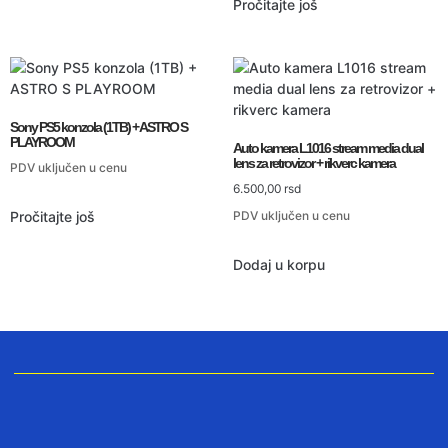
Pročitajte još
Sony PS5 konzola (1TB) + ASTRO S
PLAYROOM
Auto kamera L1016 stream media dual
lens za retrovizor + rikverc kamera
PDV uključen u cenu
6.500,00
rsd
PDV uključen u cenu
Pročitajte još
Dodaj u korpu