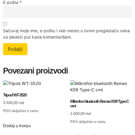
E-pošta
*
Sačuvaj moje ime, e-poštu i veb mesto u ovom pregledaču veba
za sledeći put kada komentarišem.
Povezani proizvodi
Tripod WT-3520
Mikrofon bluetooth Remax K09 Type-C
3.500,00
rsd
crni
PDV uključen u cenu
2.000,00
rsd
PDV uključen u cenu
Dodaj u korpu