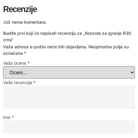
Recenzije
Još nema komentara.
Budite prvi koji će napisati recenziju za „Konzola za igranje R36
crna“
Vaša adresa e-pošte neće biti objavljena.
Neophodna polja su
označena
*
Vaša ocena
*
Vaša recenzija
*
Ime
*