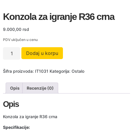
Konzola za igranje R36 crna
9.000,00
rsd
PDV uključen u cenu
Dodaj u korpu
Šifra proizvoda:
IT1031
Kategorija:
Ostalo
Opis
Recenzije (0)
Opis
Konzola za igranje R36 crna
Specifikacije: