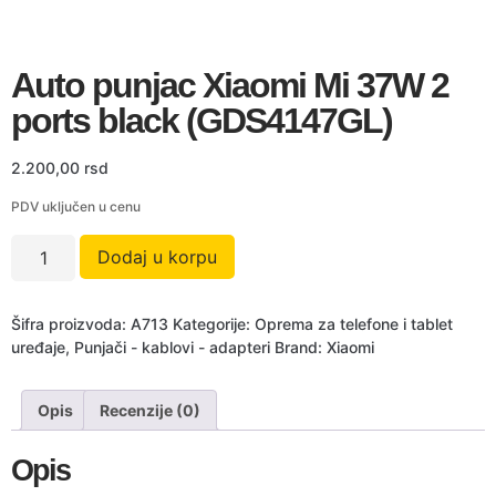
Auto punjac Xiaomi Mi 37W 2
ports black (GDS4147GL)
2.200,00
rsd
PDV uključen u cenu
Dodaj u korpu
Šifra proizvoda:
A713
Kategorije:
Oprema za telefone i tablet
uređaje
,
Punjači - kablovi - adapteri
Brand:
Xiaomi
Opis
Recenzije (0)
Opis