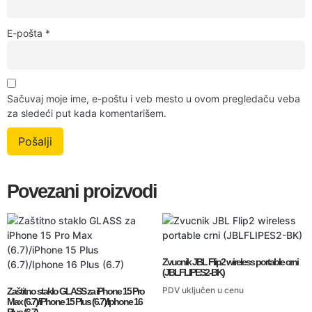
E-pošta
*
Sačuvaj moje ime, e-poštu i veb mesto u ovom pregledaču veba
za sledeći put kada komentarišem.
Povezani proizvodi
Zvucnik JBL Flip2 wireless portable crni
(JBLFLIPES2-BK)
PDV uključen u cenu
Zaštitno staklo GLASS za iPhone 15 Pro
Max (6.7)/iPhone 15 Plus (6.7)/Iphone 16