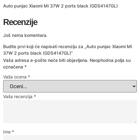
Auto punjac Xiaomi Mi 37W 2 ports black (GDS4147GL)
Recenzije
Još nema komentara.
Budite prvi koji će napisati recenziju za „Auto punjac Xiaomi Mi
37W 2 ports black (GDS4147GL)“
Vaša adresa e-pošte neće biti objavljena.
Neophodna polja su
označena
*
Vaša ocena
*
Vaša recenzija
*
Ime
*