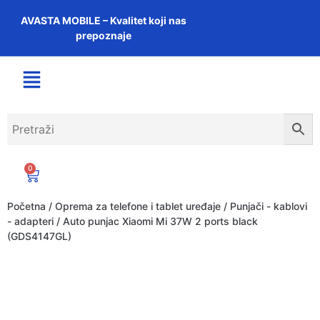
AVASTA MOBILE – Kvalitet koji nas
prepoznaje
0
Početna
/
Oprema za telefone i tablet uređaje
/
Punjači - kablovi
- adapteri
/ Auto punjac Xiaomi Mi 37W 2 ports black
(GDS4147GL)