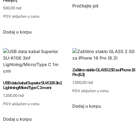
Plus (6.7)
Pročitajte još
500,00
rsd
PDV uključen u cenu
Dodaj u korpu
Zaštitno staklo GLASS 2.5D za iPhone 16
Pro (6.3)
1.000,00
rsd
USB data kabal Superior SU-K106 3in1
Lightning/Micro/Type C 1m crni
PDV uključen u cenu
1.200,00
rsd
PDV uključen u cenu
Dodaj u korpu
Dodaj u korpu