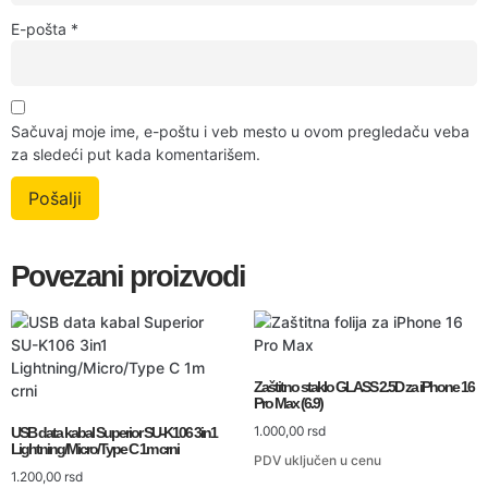
E-pošta
*
Sačuvaj moje ime, e-poštu i veb mesto u ovom pregledaču veba
za sledeći put kada komentarišem.
Povezani proizvodi
Zaštitno staklo GLASS 2.5D za iPhone 16
Pro Max (6.9)
1.000,00
rsd
USB data kabal Superior SU-K106 3in1
Lightning/Micro/Type C 1m crni
PDV uključen u cenu
1.200,00
rsd