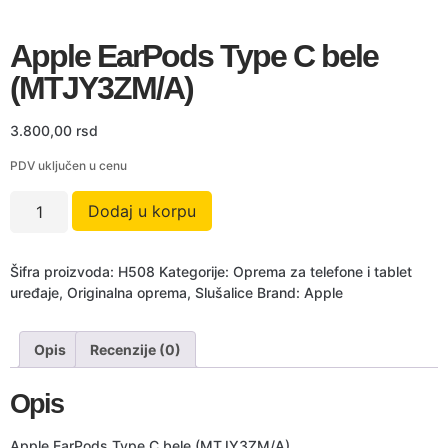
Apple EarPods Type C bele
(MTJY3ZM/A)
3.800,00
rsd
PDV uključen u cenu
Dodaj u korpu
Šifra proizvoda:
H508
Kategorije:
Oprema za telefone i tablet
uređaje
,
Originalna oprema
,
Slušalice
Brand:
Apple
Opis
Recenzije (0)
Opis
Apple EarPods Type C bele (MTJY3ZM/A)