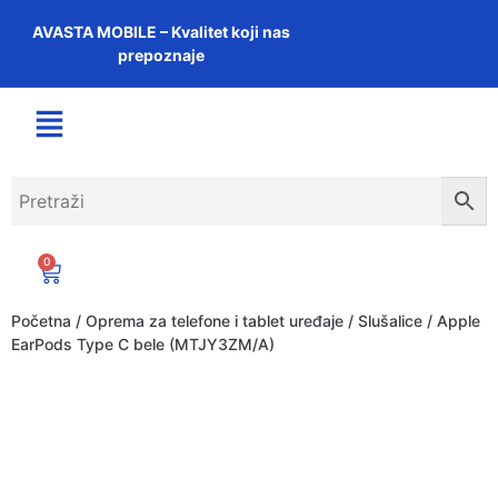
AVASTA MOBILE – Kvalitet koji nas
prepoznaje
0
Početna
/
Oprema za telefone i tablet uređaje
/
Slušalice
/ Apple
EarPods Type C bele (MTJY3ZM/A)