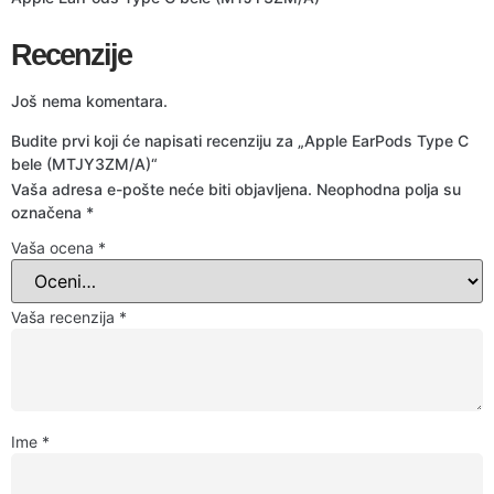
Recenzije
Još nema komentara.
Budite prvi koji će napisati recenziju za „Apple EarPods Type C
bele (MTJY3ZM/A)“
Vaša adresa e-pošte neće biti objavljena.
Neophodna polja su
označena
*
Vaša ocena
*
Vaša recenzija
*
Ime
*