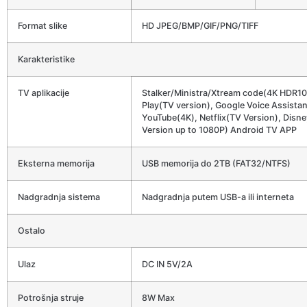
Format slike
HD JPEG/BMP/GIF/PNG/TIFF
Karakteristike
TV aplikacije
Stalker/Ministra/Xtream code(4K HDR10
Play(TV version), Google Voice Assistan
YouTube(4K), Netflix(TV Version), Disn
Version up to 1080P) Android TV APP
Eksterna memorija
USB memorija do 2TB (FAT32/NTFS)
Nadgradnja sistema
Nadgradnja putem USB-a ili interneta
Ostalo
Ulaz
DC IN 5V/2A
Potrošnja struje
8W Max