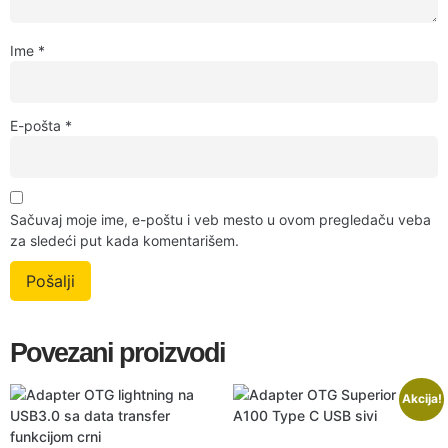
Ime
*
E-pošta
*
Sačuvaj moje ime, e-poštu i veb mesto u ovom pregledaču veba
za sledeći put kada komentarišem.
Povezani proizvodi
Akcija!