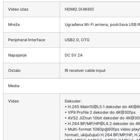
Video izlaz
HDMI2.0(4K60)
Mreža
Ugrađena Wi-Fi antena, podržava USB 
Peripheral Interface
USB2.0, OTG
Napajanje
DC 5V 2A
Ostalo
IR receiver cable input
Media
Video
Dekoder:
• H.265 Main10@L5.1 dekoder do 4K@6
• VP9 Profile 2 dekoder do 4K@30fps
• AVS2 JiZhun 10bit dekoder do 4K@30
• H.264 BP/MP/HP@L4.2 dekoder do 4
• Multi-format 1080p@60fps video pla
formati, uključujući H.264 BP/MP/HP, H.