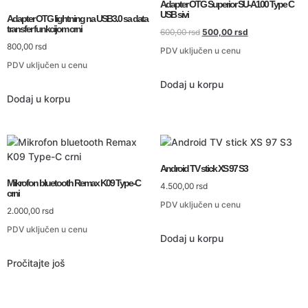
Adapter OTG Superior SU-A100 Type C
USB sivi
Adapter OTG lightning na USB3.0 sa data
transfer funkcijom crni
600,00
rsd
500,00
rsd
800,00
rsd
PDV uključen u cenu
PDV uključen u cenu
Dodaj u korpu
Dodaj u korpu
Android TV stick XS 97 S3
Mikrofon bluetooth Remax K09 Type-C
4.500,00
rsd
crni
PDV uključen u cenu
2.000,00
rsd
PDV uključen u cenu
Dodaj u korpu
Pročitajte još