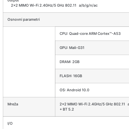
outpu
2×2 MIMO Wi-Fi 2.4GHz/5 GHz 802.11 a/b/g/n/ac
Osnovni parametri
CPU: Quad-core ARM Cortex™-A53
GPU: Mali-G31
DRAM: 2GB
FLASH: 16GB
OS: Android 10.0
Mreža
2×2 MIMO Wi-Fi 2.4GHz/5 GHz 802.11 a
+ BT 5.2
I/O