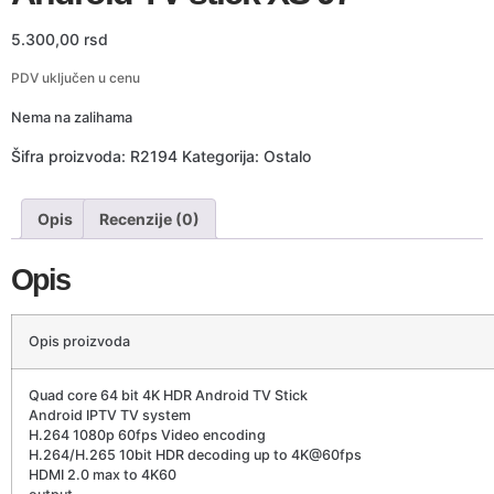
5.300,00
rsd
PDV uključen u cenu
Nema na zalihama
Šifra proizvoda:
R2194
Kategorija:
Ostalo
Opis
Recenzije (0)
Opis
Opis proizvoda
Quad core 64 bit 4K HDR Android TV Stick
Android IPTV TV system
H.264 1080p 60fps Video encoding
H.264/H.265 10bit HDR decoding up to 4K@60fps
HDMI 2.0 max to 4K60