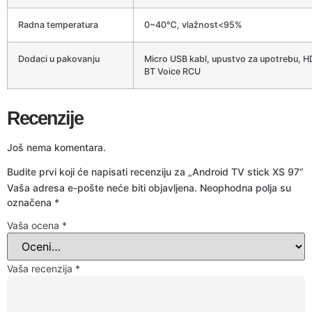
Radna temperatura
0~40℃, vlažnost<95%
Dodaci u pakovanju
Micro USB kabl, upustvo za upotrebu, H
BT Voice RCU
Recenzije
Još nema komentara.
Budite prvi koji će napisati recenziju za „Android TV stick XS 97“
Vaša adresa e-pošte neće biti objavljena.
Neophodna polja su
označena
*
Vaša ocena
*
Vaša recenzija
*