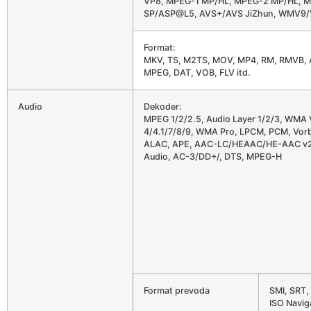
VP8, MPEG-1 MP/HL, MPEG-2 MP/HL, 
SP/ASP@L5, AVS+/AVS JiZhun, WMV9/VC
Format:
MKV, TS, M2TS, MOV, MP4, RM, RMVB, 
MPEG, DAT, VOB, FLV itd.
Audio
Dekoder:
MPEG 1/2/2.5, Audio Layer 1/2/3, WMA 
4/4.1/7/8/9, WMA Pro, LPCM, PCM, Vorbi
ALAC, APE, AAC-LC/HEAAC/HE-AAC v2,
Audio, AC-3/DD+/, DTS, MPEG-H
Format prevoda
SMI, SRT,
ISO Navig