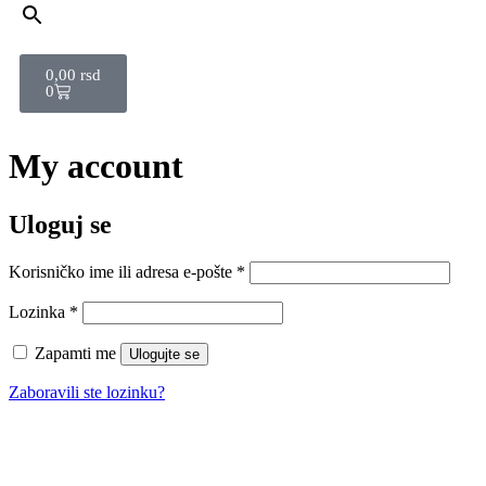
0,00
rsd
0
My account
Uloguj se
Korisničko ime ili adresa e-pošte
*
Lozinka
*
Zapamti me
Ulogujte se
Zaboravili ste lozinku?