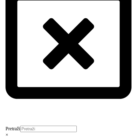
Pretraži
×