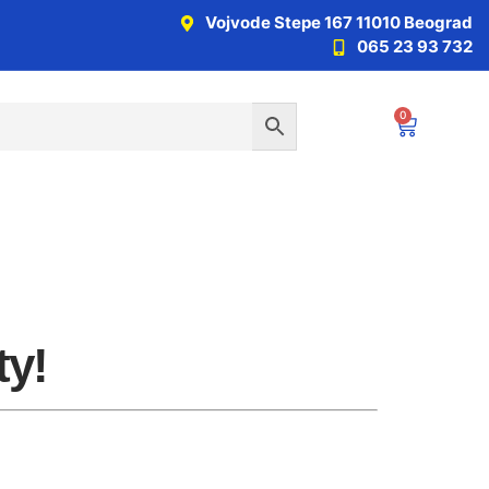
Vojvode Stepe 167 11010 Beograd
065 23 93 732
0
ty!